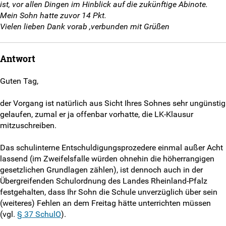
LSK-Delis melden
ist, vor allen Dingen im Hinblick auf die zukünftige Abinote.
Mein Sohn hatte zuvor 14 Pkt.
Info-Newsletter abonnieren
Vielen lieben Dank vorab ,verbunden mit Grüßen
Antragsformulare
Antwort
Impressum
Guten Tag,
Disclaimer
der Vorgang ist natürlich aus Sicht Ihres Sohnes sehr ungünstig
gelaufen, zumal er ja offenbar vorhatte, die LK-Klausur
Datenschutzerklärung
mitzuschreiben.
Das schulinterne Entschuldigungsprozedere einmal außer Acht
Matomo-Opt-Out
lassend (im Zweifelsfalle würden ohnehin die höherrangigen
gesetzlichen Grundlagen zählen), ist dennoch auch in der
Intern
Übergreifenden Schulordnung des Landes Rheinland-Pfalz
festgehalten, dass Ihr Sohn die Schule unverzüglich über sein
(weiteres) Fehlen an dem Freitag hätte unterrichten müssen
(vgl.
§ 37 SchulO
).