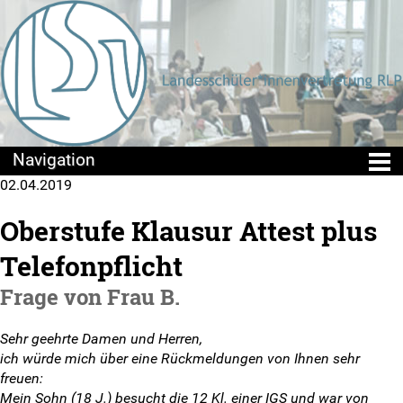
02.04.2019
Die LSV
Oberstufe Klausur Attest plus
Positionen & Lesestoff
Telefonpflicht
Mach mit!
Frage von Frau B.
SV-Arbeit vor Ort
Sehr geehrte Damen und Herren,
ich würde mich über eine Rückmeldungen von Ihnen sehr
Du hast Recht(e)
freuen:
Mein Sohn (18 J.) besucht die 12 Kl. einer IGS und war von