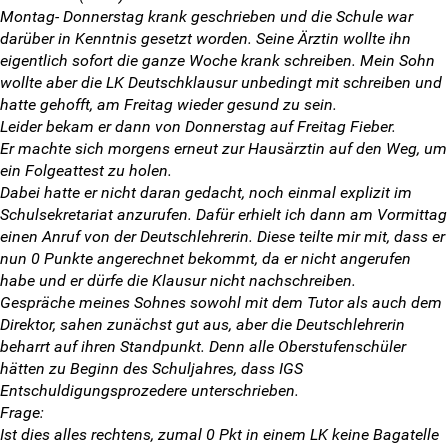
Weitersurfen
Montag- Donnerstag krank geschrieben und die Schule war
darüber in Kenntnis gesetzt worden. Seine Ärztin wollte ihn
eigentlich sofort die ganze Woche krank schreiben. Mein Sohn
Termine
wollte aber die LK Deutschklausur unbedingt mit schreiben und
hatte gehofft, am Freitag wieder gesund zu sein.
Shop
Leider bekam er dann von Donnerstag auf Freitag Fieber.
Er machte sich morgens erneut zur Hausärztin auf den Weg, um
Kontakt
ein Folgeattest zu holen.
Dabei hatte er nicht daran gedacht, noch einmal explizit im
Eure Fragen
Schulsekretariat anzurufen. Dafür erhielt ich dann am Vormittag
einen Anruf von der Deutschlehrerin. Diese teilte mir mit, dass er
Unsere Antworten
nun 0 Punkte angerechnet bekommt, da er nicht angerufen
habe und er dürfe die Klausur nicht nachschreiben.
Gespräche meines Sohnes sowohl mit dem Tutor als auch dem
Kontaktformular
Direktor, sahen zunächst gut aus, aber die Deutschlehrerin
beharrt auf ihren Standpunkt. Denn alle Oberstufenschüler
SV-Kontakt
hätten zu Beginn des Schuljahres, dass IGS
Entschuldigungsprozedere unterschrieben.
Anmeldeformular
Frage:
Ist dies alles rechtens, zumal 0 Pkt in einem LK keine Bagatelle