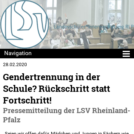
28.02.2020
Die LSV
Gendertrennung in der
Positionen & Lesestoff
Schule? Rückschritt statt
Beschlusslage
Fortschritt!
Pressemitteilung der LSV Rheinland-
Stellungnahmen
Pfalz
Publikationen
„Seien wir offen dafür, Mädchen und Jungen in Fächern wie