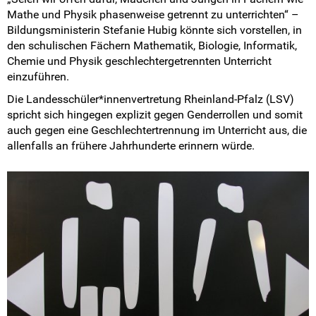
Pressemitteilungen
Mathe und Physik phasenweise getrennt zu unterrichten“ –
Bildungsministerin Stefanie Hubig könnte sich vorstellen, in
Medienberichte
den schulischen Fächern Mathematik, Biologie, Informatik,
Chemie und Physik geschlechtergetrennten Unterricht
einzuführen.
Mach mit!
Die Landesschüler*innenvertretung Rheinland-Pfalz (LSV)
SV-Arbeit vor Ort
spricht sich hingegen explizit gegen Genderrollen und somit
auch gegen eine Geschlechtertrennung im Unterricht aus, die
allenfalls an frühere Jahrhunderte erinnern würde.
Du hast Recht(e)
Weitersurfen
Termine
Shop
Kontakt