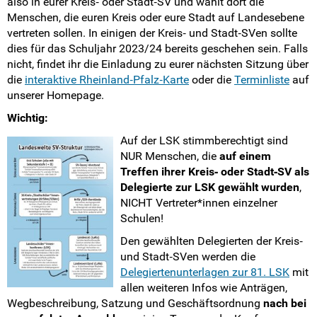
also in eurer Kreis‐ oder Stadt‐SV und wählt dort die
Menschen, die euren Kreis oder eure Stadt auf Landesebene
vertreten sollen. In einigen der Kreis‐ und Stadt‐SVen sollte
dies für das Schuljahr 2023/24 bereits geschehen sein. Falls
nicht, findet ihr die Einladung zu eurer nächsten Sitzung über
die
interaktive Rheinland‐Pfalz‐Karte
oder die
Terminliste
auf
unserer Homepage.
Wichtig:
Auf der LSK stimmberechtigt sind
NUR Menschen, die
auf einem
Treffen ihrer Kreis‐ oder Stadt‐SV als
Delegierte zur LSK gewählt wurden
,
NICHT Vertreter*innen einzelner
Schulen!
Den gewählten Delegierten der Kreis‐
und Stadt‐SVen werden die
Delegiertenunterlagen zur 81. LSK
mit
allen weiteren Infos wie Anträgen,
Wegbeschreibung, Satzung und Geschäftsordnung
nach bei