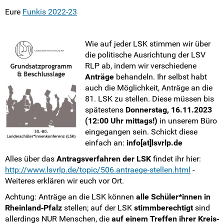
Eure
Funkis 2022-23
Wie auf jeder LSK stimmen wir über
die politische Ausrichtung der LSV
RLP ab, indem wir verschiedene
Anträge
behandeln. Ihr selbst habt
auch die Möglichkeit, Anträge an die
81. LSK zu stellen. Diese müssen bis
spätestens
Donnerstag, 16.11.2023
(12:00 Uhr mittags!)
in unserem Büro
eingegangen sein. Schickt diese
einfach an:
info[at]lsvrlp.de
Alles über das
Antragsverfahren der LSK
findet ihr hier:
http://www.lsvrlp.de/topic/506.antraege
‐stellen.html
-
Weiteres erklären wir euch vor Ort.
Achtung: Anträge an die LSK können
alle Schüler*innen in
Rheinland‐Pfalz
stellen; auf der LSK
stimmberechtigt
sind
allerdings NUR Menschen, die
auf einem Treffen ihrer Kreis‐