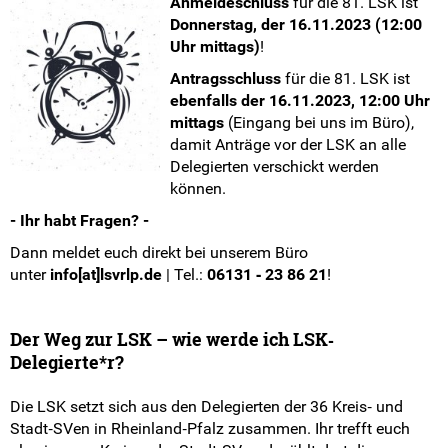
Anmeldeschluss
für die 81. LSK ist
Donnerstag, der 16.11.2023 (12:00
Uhr mittags)
!
Antragsschluss
für die 81. LSK ist
ebenfalls der 16.11.2023, 12:00 Uhr
mittags
(Eingang bei uns im Büro),
damit Anträge vor der LSK an alle
Delegierten verschickt werden
können.
- Ihr habt Fragen? -
Dann meldet euch direkt bei unserem Büro
unter
info[at]lsvrlp.de
| Tel.:
06131 ‐ 23 86 21
!
Der Weg zur LSK – wie werde ich LSK‐
Delegierte*r?
Die LSK setzt sich aus den Delegierten der 36 Kreis‐ und
Stadt‐SVen in Rheinland‐Pfalz zusammen. Ihr trefft euch