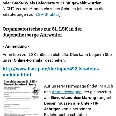
oder Stadt‐SV als Delegierte zur LSK gewählt wurden
,
NICHT Vertreter*innen einzelner Schulen (siehe auch die
Erläuterungen zur
LSV‐Struktur
)!
Organisatorisches zur 81. LSK in der
Jugendherberge Ahrweiler
- Anmeldung -
Anmelden zur LSK müssen sich alle. Dies kann bequem über
unser
Online‐Formular
geschehen:
http://www.lsvrlp.de/de/topic/492.lsk
‐delis‐
melden.html
Auf unserer Homepage findet ihr auch
den
Anmeldecoupon
, der gleichzeitig
als
Einverständniserklärung
fungiert.
Diesen müssen
alle Unter‐18‐
Jährigen
von einer*einem
Erziehungsberechtigten