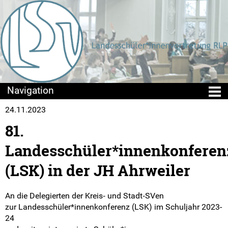
24.11.2023
Die LSV
81.
Positionen & Lesestoff
Landesschüler*innenkonferen
Mach mit!
(LSK) in der JH Ahrweiler
Seminare
An die Delegierten der Kreis‐ und Stadt‐SVen
zur Landesschüler*innenkonferenz (LSK) im Schuljahr 2023-
Sommercamps
24