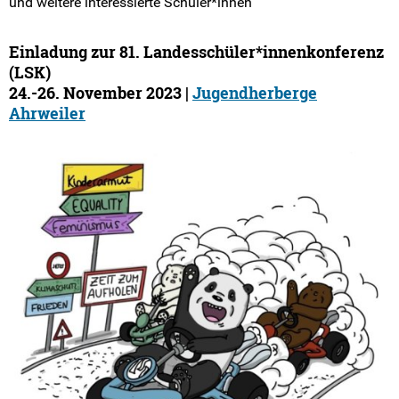
und weitere interessierte Schüler*innen
Landesarbeitskreise
Einladung zur 81. Landesschüler*innenkonferenz
SV-Arbeit vor Ort
(LSK)
24.-26. November 2023 |
Jugendherberge
Du hast Recht(e)
Ahrweiler
Weitersurfen
Termine
Shop
Kontakt
Intern