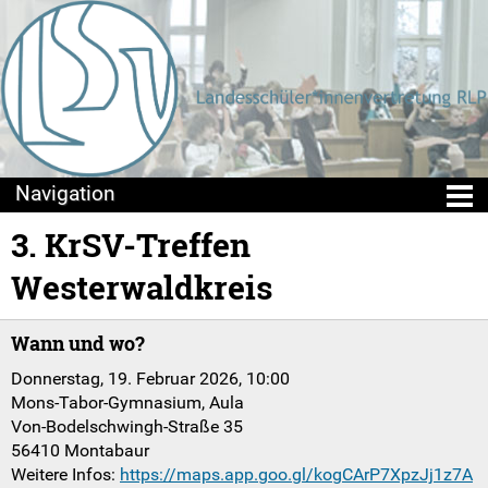
3. KrSV-Treffen
Die LSV
Westerwaldkreis
Positionen & Lesestoff
Wann und wo?
Mach mit!
Donnerstag, 19. Februar 2026, 10:00
SV-Arbeit vor Ort
Mons-Tabor-Gymnasium, Aula
Von-Bodelschwingh-Straße 35
Du hast Recht(e)
56410 Montabaur
Weitere Infos:
https://maps.app.goo.gl/kogCArP7XpzJj1z7A