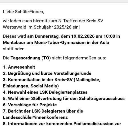
Weitersurfen
Liebe Schüler*innen,
Termine
wir laden euch hiermit zum 3. Treffen der Kreis-SV
Westerwald im Schuljahr 2025/26 ein!
Shop
Dieses wird
am Donnerstag, dem 19.02.2026 um 10:00 in
Montabaur am Mons-Tabor-Gymnasium in der Aula
Kontakt
stattfinden.
Die
Tagesordnung (TO)
sieht folgendermaßen aus:
Intern
1. Anwesenheit
2. Begrüßung und kurze Vorstellungsrunde
3. Kommunikation in der Kreis-SV (Mailingliste,
Einladungen, Social Media)
4. Neuwahl eines LSK Delegiertenplatzes
5. Wahl einer Stellvertretung für den Schulträgerausschuss
6. Vorschläge für Projekte
7. Bericht der LSK-Delegierten über die
Landesschüler*innenkonferenz
8. Informationen zur kommenden Podiumsdiskussion zur