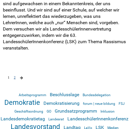
sind aufgewachsen in einem Bekanntenkreis, der uns
beeinflusst. Und wir sind auf einer Schule, auf welcher wir
lernen, unreflektiert das wiederzugeben, was uns
LehrerInnen, welche auch „nur“ Menschen sind, vorgeben.
Dem versuchen wir als LandesschülerInnenvertretung
entgegenzuwirken, indem wir die 63.
LandesschülerInnenkonferenz (LSK) zum Thema Rassismus
veranstalten.
1
2
Beschlusslage
Arbeitsprogramm
Bundesdelegation
Demokratie
Demokratisierung
forum | neue bildung
FSJ
Grundsatzprogramm
Geschäftsordnung
GO
Inklusion
Landesdemokratietag
LandesschülerInnenkonferenz
Landesrat
Landesvorstand
Landtag
LSK
LaVo
Medien