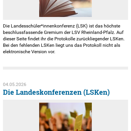
Weitersurfen
Termine
Die Landesschüler*innenkonferenz (LSK) ist das höchste
Shop
beschlussfassende Gremium der LSV Rheinland-Pfalz. Auf
dieser Seite findet ihr die Protokolle zurückliegender LSKen.
Bei den fehlenden LSKen liegt uns das Protokoll nicht als
Kontakt
elektronische Version vor.
Intern
04.05.2026
Die Landeskonferenzen (LSKen)